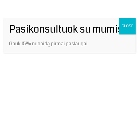
here..
Pasikonsultuok su mumis!
CLOSE
Gauk 15% nuoaidą pirmai paslaugai.
Name*
Save
my name,
email, and
Email*
website in
this
browser